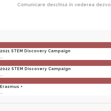
Comunicare deschisă în vederea dezvoltă
09
Sep
2021 STEM Discovery Campaign
...
09
Sep
2022 STEM Discovery Campaign
...
09
Sep
Erasmus +
...