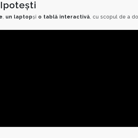
Ipotești
e
,
un laptop
și
o tablă interactivă
, cu scopul de a do