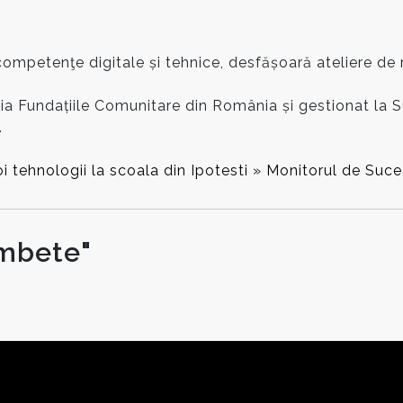
tă competenţe digitale și tehnice, desfășoară ateliere d
ția Fundațiile Comunitare din România și gestionat la 
.
i tehnologii la scoala din Ipotesti » Monitorul de Sucea
âmbete"