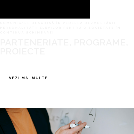
COMUNICARE DESCHISĂ ÎN VEDEREA DEZVOLTĂRII
PERSONALITĂŢII ELEVILOR PENTRU O SOCIETATE ÎN
CONTINUĂ SCHIMBARE!
PARTENERIATE, PROGRAME,
PROIECTE
VEZI MAI MULTE